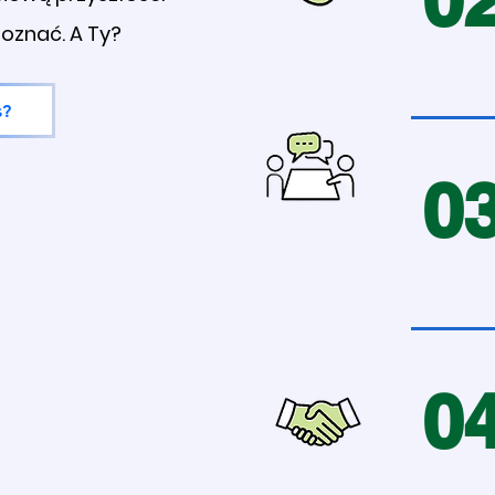
oznać. A Ty?
s?
0
0