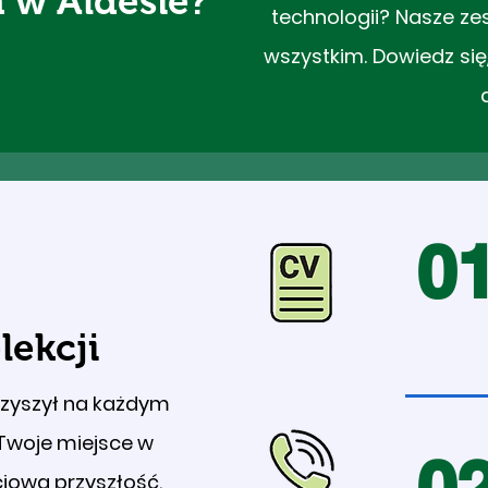
 w Aldesie?
technologii? Nasze ze
wszystkim. Dowiedz si
0
lekcji
rzyszył na każdym
Twoje miejsce w
0
iową przyszłość.