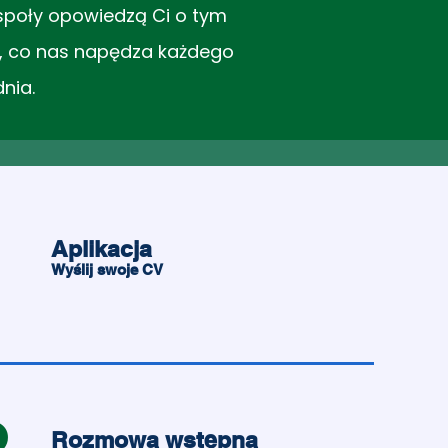
społy opowiedzą Ci o tym
ę, co nas napędza każdego
dnia.
1
Aplikacja
Wyślij swoje CV
2
Rozmowa wstępna