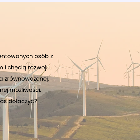
entowanych osób z
i chęcią rozwoju.
a zrównoważonej,
łnej możliwości.
nas dołączyć?