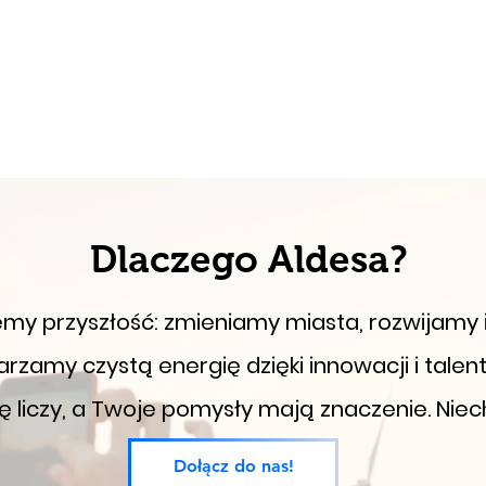
Dlaczego Aldesa?
my przyszłość: zmieniamy miasta, rozwijamy in
rzamy czystą energię dzięki innowacji i talen
ię liczy, a Twoje pomysły mają znaczenie. Nie
niezapomniana...
Dołącz do nas!