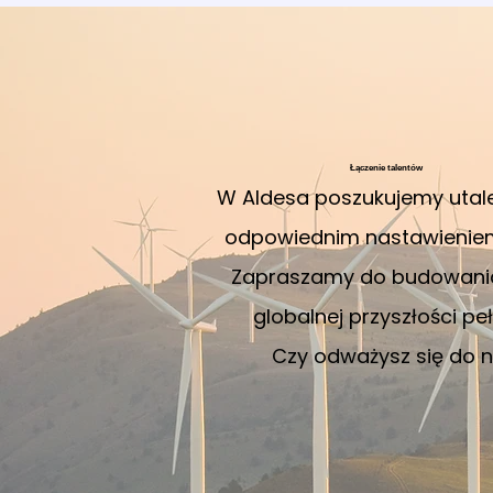
Łączenie talentów
W Aldesa poszukujemy utal
odpowiednim nastawieniem 
Zapraszamy do budowani
globalnej przyszłości pe
Czy odważysz się do 