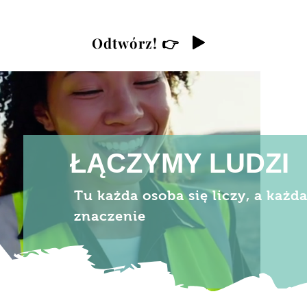
Odtwórz! 👉
Odtwórz! 👉
00:00 / 03:05
ŁĄCZYMY LUDZI
Tu każda osoba się liczy, a każd
znaczenie